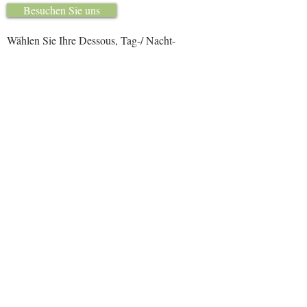
Besuchen Sie uns
Wählen Sie Ihre Dessous, Tag-/ Nacht-
wäsche und Bademode aus mehr als 20
namhaften Marken und vielen Größen.
Los geht's
Verpassen Sie keine Events, Aktionen,
Sales u.v.m. Freuen Sie sich auf unseren
Termin im Mai "Happy Mother Day"
weiter
Wir freuen uns auf Ihren
Besuch:
Öffnungszeiten
Montag bis Freitag durchgehend von 9.00
bis 18.30 Uhr, Samstag von 9.00 bis 14.00
Uhr​